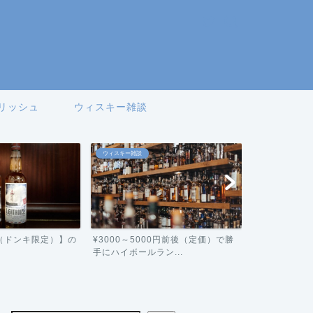
リッシュ
ウィスキー雑談
ジャパニーズ
アイリッシュ
0円前後（定価）で勝
【十年明（三郎丸蒸留所)】の評
【ジェムソン
ン...
価！
ビュー！