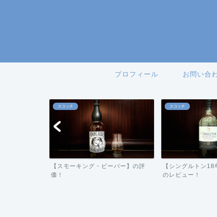
プロフィール
お問い合
スコッチ
ジャパニーズ
ーバー】の評
【シングルトン18年ダフタウン】
【ドンキ限定・ス
のレビュー！
ル】の評価！