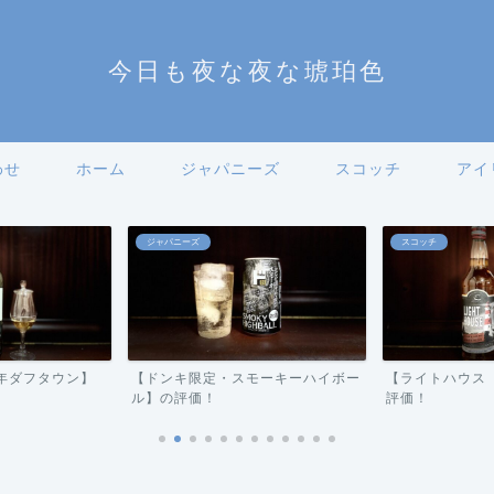
今日も夜な夜な琥珀色
わせ
ホーム
ジャパニーズ
スコッチ
アイ
スコッチ
ウィスキー雑談
モーキーハイボー
【ライトハウス（ドンキ限定）】の
¥3000～500
評価！
手にハイボールラ