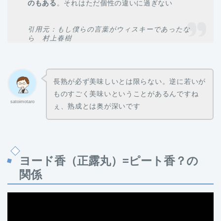
のもある
。それはただ個性の違いに過ぎない
引用元：もし僕らの言葉がウィスキーであったな
ら 村上春樹
長熟が必ず美味しいとは限らない。逆に若いが
ものすごく美味いということがあるんですね
satoimotaro
ぇ、熟成とは奥が深いです
ヨード香（正露丸）=ピート香？の
関係