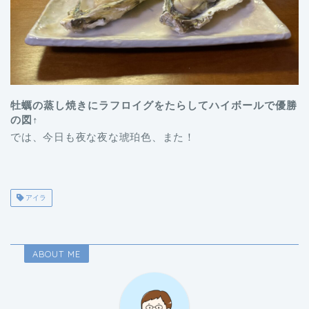
牡蠣の蒸し焼きにラフロイグをたらしてハイボールで優勝
の図
↑
では、今日も夜な夜な琥珀色、また！
アイラ
ABOUT ME