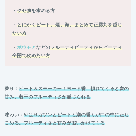
・
クセ強
を求める方
・
とにかくピート、煙、海、まとめて正露丸を感じ
たい方
・
ボウモア
などの
フルーティピーティからピーティ
全開で攻めたい方
香り：
ピート＆スモーキー！ヨード香、慣れてくると麦の
甘み、若干のフルーティさが感じられる
味わい：
やはりガツンとピートと潮の香りが口の中にたち
こめる。フルーティさと甘みが追いかけてくる