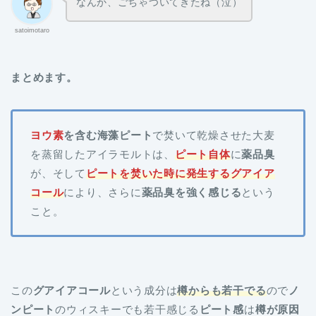
なんか、ごちゃついてきたね（泣）
satoimotaro
まとめます。
ヨウ素
を含む海藻ピート
で焚いて乾燥させた大麦
を蒸留したアイラモルトは、
ピート自体
に
薬品臭
が、そして
ピートを焚いた時に発生するグアイア
コール
により、さらに
薬品臭を強く感じる
という
こと。
この
グアイアコール
という成分は
樽からも若干でる
ので
ノ
ンピート
のウィスキーでも若干感じる
ピート感
は
樽が原因