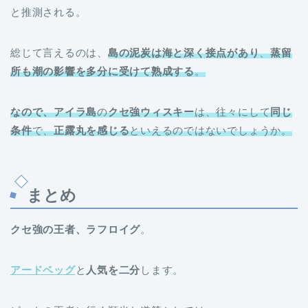
と推測される。
総じて言えるのは、
島の泥炭は海と深く接点があり
、
蒸留
所も潮の影響を多分に受けて熟成する
。
なので、アイラ島
の
クセ強ウィスキー
は、往々にして
同じ
条件
で、
正露丸を感じる
といえるのではないでしょうか。
まとめ
クセ強の王者、ラフロイグ
。
アードベッグ
と
人気を二分
します。