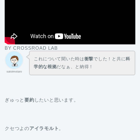
BY CROSSROAD LAB
これについて聞いた時は
衝撃
でした！と共に
科
学的な根拠
だなぁ、と納得！
satoimotaro
ぎゅっと
要約
したいと思います。
クセつよの
アイラモルト
。