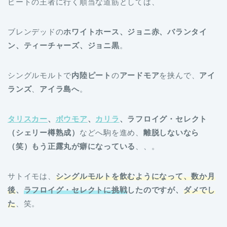
ピートの王者に行く順当な道筋としては、
ブレンデッドの
ホワイトホース、ジョニ赤、バランタイ
ン、
ティーチャーズ、
ジョニ黒
。
シングルモルトで
内陸ピート
の
アードモア
を挟んで、
アイ
ランズ
、
アイラ島へ
。
タリスカー
、
ボウモア
、
カリラ
、ラフロイグ・セレクト
（シェリー樽熟成）
などへ駒を進め、
離脱しないなら
（笑）もう正露丸が癖になっている
、、。
サトイモは、
シングルモルトを飲むようになって、数か月
後
、
ラフロイグ・セレクトに挑戦
したのですが、
ダメでし
た
、笑。