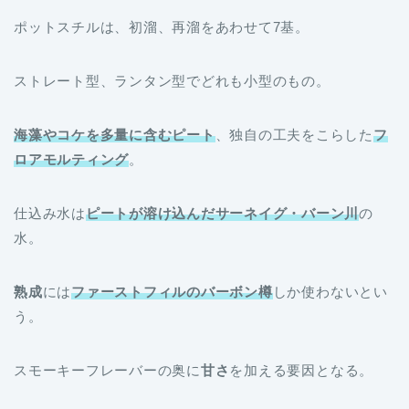
ポットスチルは、初溜、再溜をあわせて7基。
ストレート型、ランタン型でどれも小型のもの。
海藻やコケを多量に含むピート
、独自の工夫をこらした
フ
ロアモルティング
。
仕込み水は
ピートが溶け込んだサーネイグ・バーン川
の
水。
熟成
には
ファーストフィルのバーボン樽
しか使わないとい
う。
スモーキーフレーバーの奥に
甘さ
を加える要因となる。