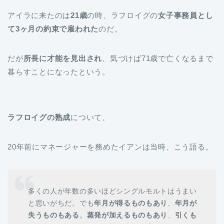
アイラに来たのは
21歳
の時、ラフロイグの
女子事務員とし
て3ヶ月の約束で雇われた
のだ。
だが
所長に才能を見出され
、気づけば71歳で亡くなるまで
暮らすことになったという。
ラフロイグの熟成
について、
20年前にマネージャーを務めたイアンは当時、こう語る。
多くの人が年数の多いほどシングルモルトはうまい
と思いがちだ。でも
年月が得るものもあり
、
年月が
失うものもある
。
蒸発が加えるものもあり
、
引くも