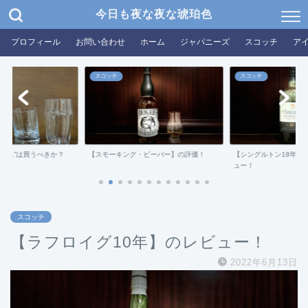
今日も夜な夜な琥珀色
プロフィール
お問い合わせ
ホーム
ジャパニーズ
スコッチ
ア
スコッチ
ジャパニーズ
ビーバー】の評価！
【シングルトン18年ダフタウン】のレビ
【ドンキ限定・スモー
ュー！
評価！
スコッチ
【ラフロイグ10年】のレビュー！
2022年6月13日