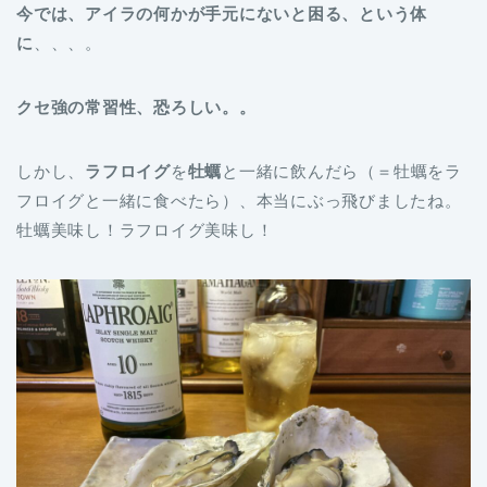
今では、アイラの何かが手元にないと困る、という体
に
、、、。
クセ強の常習性、恐ろしい。。
しかし、
ラフロイグ
を
牡蠣
と一緒に飲んだら（＝牡蠣をラ
フロイグと一緒に食べたら）、本当にぶっ飛びましたね。
牡蠣美味し！ラフロイグ美味し！