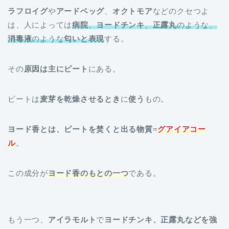
ラフロイグ
や
アードベッグ
、
オクトモア
などのクセつよ
は、人によっては
病院
、
ヨードチンキ
、
正露丸
のような、
消毒液
のような
匂いと表現
する。
その
原因は主にピート
にある。
ピートは
麦芽を乾燥させるとき
に
使う
もの。
ヨード香とは、ピートを焚くと出る物質
=
グアイアコー
ル
。
この成分が
ヨード香のもとの一つ
である。
もう一つ、
アイラモルト
で
ヨードチンキ、正露丸などを強