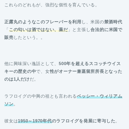
これらのどれもが、強烈な個性を育んでいる。
正露丸のようなこのフレーバーを利用
し、米国の
禁酒時代
「
この匂いは酒ではない、薬だ
」と主張し
合法的に米国で
販売
したという。。
他に興味深い逸話として、
500年を超えるスコッチウイス
キーの歴史の中
で、女
性がオーナー兼蒸留所所長となった
のは1人だけ
だ。
ラフロイグの中興の祖とも言われる
ベッシー・ウィリアム
ソン
。
彼女は
1950～1970年代
のラフロイグを発展に寄与した
。