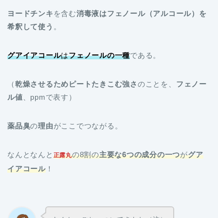
ヨードチンキ
を含む
消毒液はフェノール（アルコール）を
希釈して使う
。
グアイアコール
は
フェノールの一種
である。
（
乾燥させるためピートたきこむ強さ
のことを、
フェノー
ル値
、ppmで表す）
薬品臭
の
理由
がここでつながる。
なんとなんと
の8割の
主要な6つの成分の一つ
が
グア
正露丸
イアコール
！