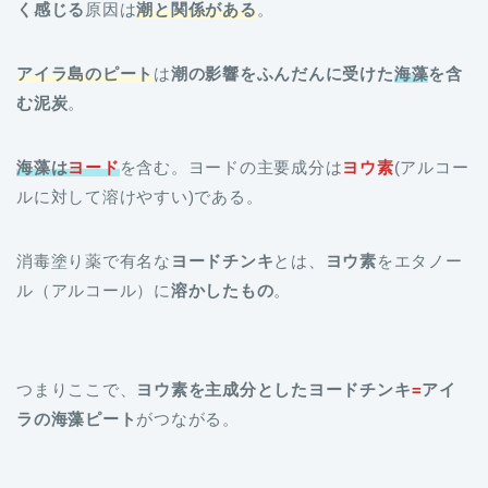
く感じる
原因は
潮と関係がある
。
アイラ島のピート
は
潮の影響をふんだんに受けた
海藻
を含
む泥炭
。
海藻は
ヨード
を含む。ヨードの主要成分は
ヨウ素
(アルコー
ルに対して溶けやすい)である。
消毒塗り薬で有名な
ヨードチンキ
とは、
ヨウ素
をエタノー
ル（アルコール）に
溶かしたもの
。
つまりここで、
ヨウ素を主成分としたヨードチンキ
=
アイ
ラの海藻ピート
がつながる。