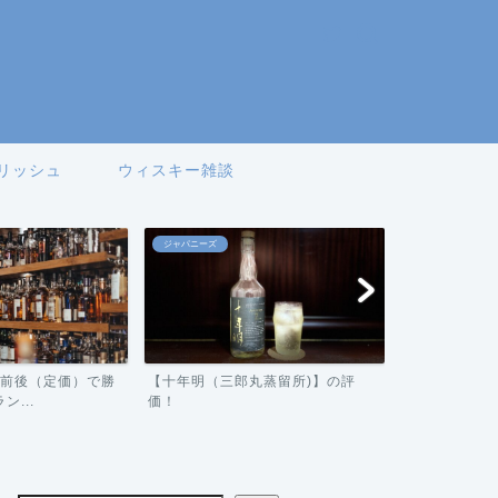
リッシュ
ウィスキー雑談
ジャパニーズ
アイリッシュ
0円前後（定価）で勝
【十年明（三郎丸蒸留所)】の評
【ジェムソン
...
価！
ビュー！