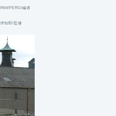
MPERO/編者
伊知郎/監修