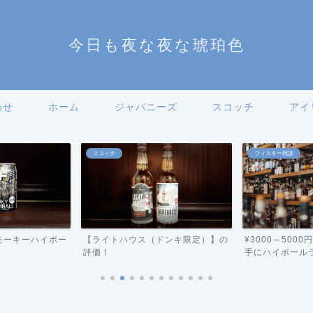
今日も夜な夜な琥珀色
わせ
ホーム
ジャパニーズ
スコッチ
アイ
スコッチ
ウィスキー雑談
モーキーハイボー
【ライトハウス（ドンキ限定）】の
¥3000～500
評価！
手にハイボールラン