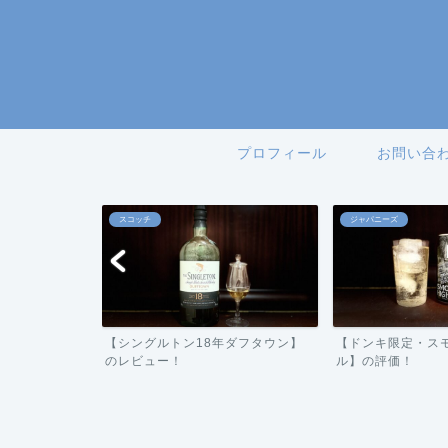
プロフィール
お問い合
スコッチ
ジャパニーズ
ーバー】の評
【シングルトン18年ダフタウン】
【ドンキ限定・ス
のレビュー！
ル】の評価！