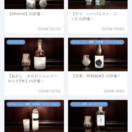
【ohmine】の評価！
【ヤソ ハーバリスト・ジ
ン】の評価！
2024年7月22日
2024年7月18日
ジャパニーズ
ビール・ジン・焼酎・日本酒・スピリッツなど
【あかし オロロソシェリー
【天美・特別純米】の評価！
カスク5年】の評価！
2024年7月15日
2024年7月8日
ビール・ジン・焼酎・日本酒・スピリッツなど
インド、台湾、オーストラリア