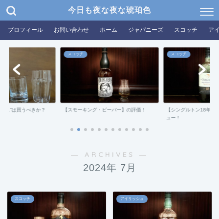
今日も夜な夜な琥珀色
プロフィール
お問い合わせ
ホーム
ジャパニーズ
スコッチ
ア
スコッチ
スコッチ
グラス”は買うべきか？
【スモーキング・ビーバー】の評価！
【シングルトン18年ダ
ュー！
― ARCHIVES ―
2024年 7月
スコッチ
アイリッシュ