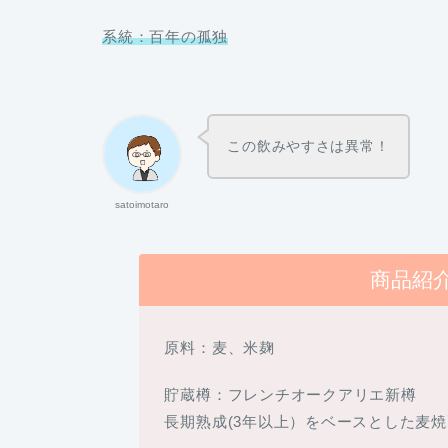
系統：百年の孤独
この飲みやすさは異常
！
satoimotaro
商品紹
原料：麦、米麹
貯蔵樽：フレンチオークアリエ新樽
長期熟成(3年以上）をベースとした麦焼