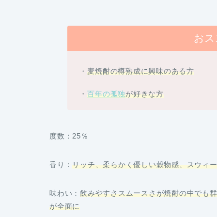
おス
・
麦焼酎の樽熟成に興味のある方
・
百年の孤独
が好きな方
度数：25％
香り
：
リッチ、柔らかく優しい穀物感、スウィ
味わい
：
飲みやすさスムースさが焼酎の中でも
が全面に