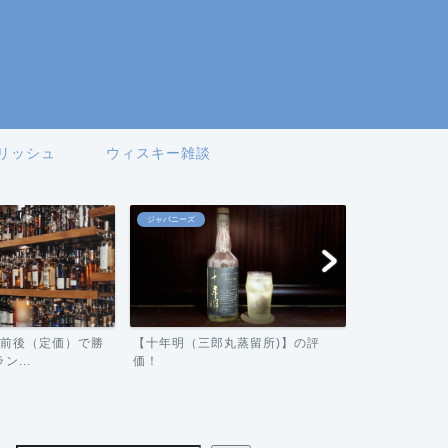
リッシュ
ウィスキー雑談
ジャパニーズ
アイリッシュ
0円前後（定価）で勝
【十年明（三郎丸蒸留所)】の評
【ジェムソン
...
価！
ビュー！