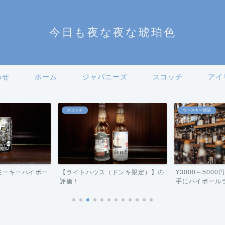
今日も夜な夜な琥珀色
わせ
ホーム
ジャパニーズ
スコッチ
アイ
スコッチ
ウィスキー雑談
モーキーハイボー
【ライトハウス（ドンキ限定）】の
¥3000～500
評価！
手にハイボールラン