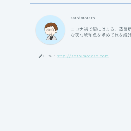
satoimotaro
コロナ禍で沼にはまる。蒸留
な夜な琥珀色を求めて旅を続
http://satoimotaro.com
BLOG：