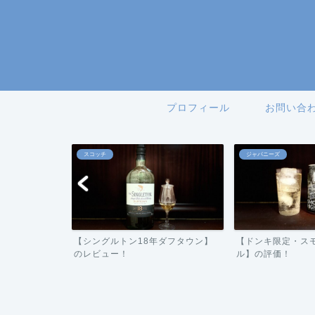
プロフィール
お問い合
スコッチ
ジャパニーズ
ーバー】の評
【シングルトン18年ダフタウン】
【ドンキ限定・ス
のレビュー！
ル】の評価！