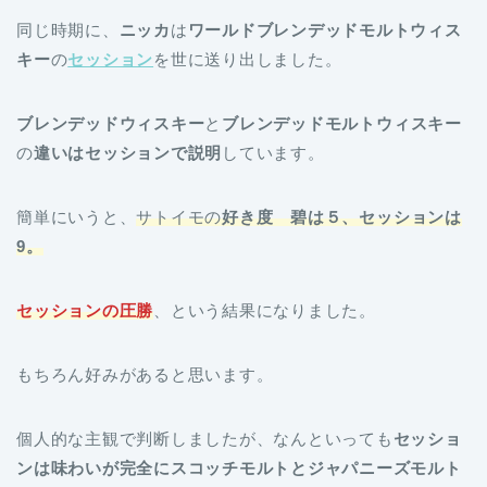
同じ時期に、
ニッカ
は
ワールドブレンデッドモルトウィス
キー
の
セッション
を世に送り出しました。
ブレンデッドウィスキー
と
ブレンデッドモルトウィスキー
の
違いはセッションで説明
しています。
簡単にいうと、
サトイモの
好き度 碧は５、セッションは
9。
セッションの圧勝
、という結果になりました。
もちろん好みがあると思います。
個人的な主観で判断しましたが、なんといっても
セッショ
ンは味わいが完全にスコッチモルトとジャパニーズモルト