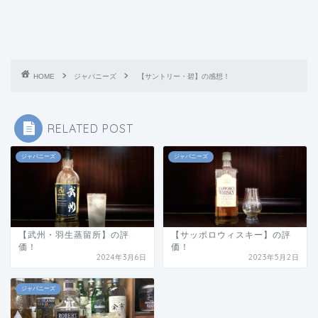
HOME
ジャパニーズ
【サントリー・碧】の感想！
RELATED POST
ジャパニーズ
ジャパニーズ
【武州・羽生蒸留所】の評
【サッポロウィスキー】の評
価！
価！
2024年3月6日
2023年5月2日
ジャパニーズ