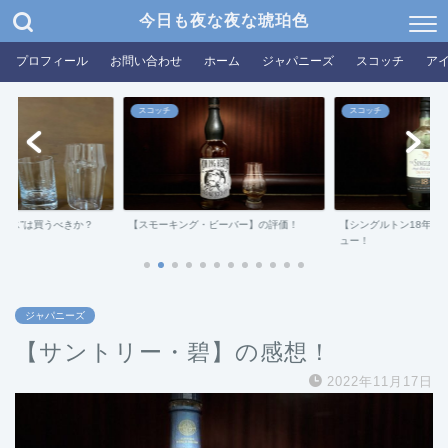
今日も夜な夜な琥珀色
プロフィール
お問い合わせ
ホーム
ジャパニーズ
スコッチ
ア
スコッチ
スコッチ
グラス”は買うべきか？
【スモーキング・ビーバー】の評価！
【シングルトン18年ダ
ュー！
ジャパニーズ
【サントリー・碧】の感想！
2022年11月17日