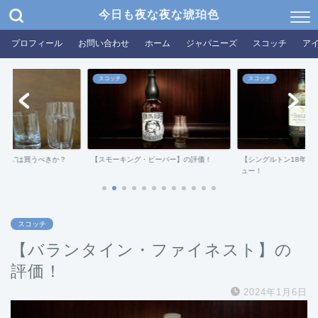
今日も夜な夜な琥珀色
プロフィール
お問い合わせ
ホーム
ジャパニーズ
スコッチ
ア
スコッチ
スコッチ
グラス”は買うべきか？
【スモーキング・ビーバー】の評価！
【シングルトン18年ダ
ュー！
スコッチ
【バランタイン・ファイネスト】の
評価！
2024年1月6日