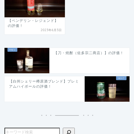
【ペンデリン・レジェンド】
の評価！
2023年6月3日
【刀・焼酎（佐多宗二商店）】の評価！
【白州シェリー樽原酒ブレンド】プレミ
アムハイボールの評価！