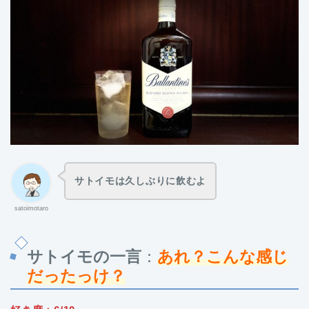
サトイモは久しぶりに飲むよ
satoimotaro
サトイモの一言
：
あれ？こんな感じ
だったっけ？