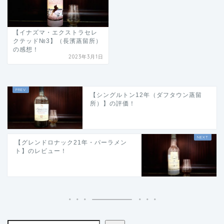
【イナズマ・エクストラセレ
クテッド№3】（長濱蒸留所）
の感想！
2023年3月1日
【シングルトン12年（ダフタウン蒸留
所）】の評価！
【グレンドロナック21年・パーラメン
ト】のレビュー！