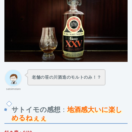
老舗の笹の川酒造のモルトのみ！？
satoimotaro
サトイモの感想
：
地酒感大いに楽し
めるねぇぇ