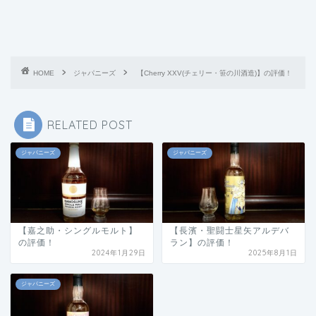
HOME
ジャパニーズ
【Cherry XXV(チェリー・笹の川酒造)】の評価！
RELATED POST
ジャパニーズ
ジャパニーズ
【嘉之助・シングルモルト】
【長濱・聖闘士星矢アルデバ
の評価！
ラン】の評価！
2024年1月29日
2025年8月1日
ジャパニーズ