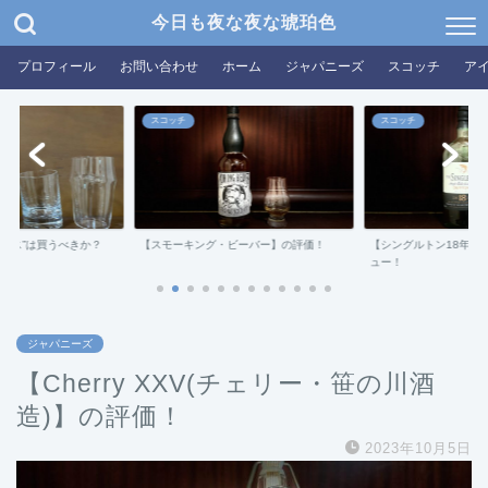
今日も夜な夜な琥珀色
プロフィール
お問い合わせ
ホーム
ジャパニーズ
スコッチ
ア
スコッチ
スコッチ
グラス”は買うべきか？
【スモーキング・ビーバー】の評価！
【シングルトン18年ダ
ュー！
ジャパニーズ
【Cherry XXV(チェリー・笹の川酒
造)】の評価！
2023年10月5日