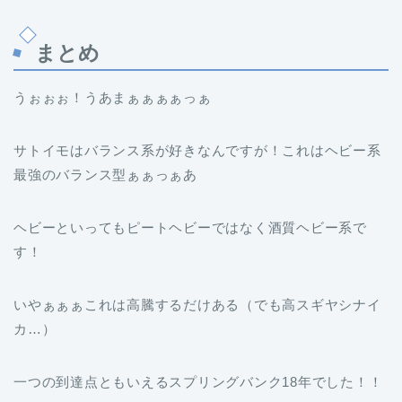
まとめ
うぉぉぉ！うあまぁぁぁぁっぁ
サトイモはバランス系が好きなんですが！これはヘビー系
最強のバランス型ぁぁっぁあ
ヘビーといってもピートヘビーではなく酒質ヘビー系で
す！
いやぁぁぁこれは高騰するだけある（でも高スギヤシナイ
カ…）
一つの到達点ともいえるスプリングバンク18年でした！！