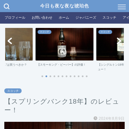
今日も夜な夜な琥珀色
プロフィール
お問い合わせ
ホーム
ジャパニーズ
スコッチ
ア
スコッチ
スコッチ
グラス”は買うべきか？
【スモーキング・ビーバー】の評価！
【シングルトン18年ダ
ュー！
スコッチ
【スプリングバンク18年】のレビュ
ー！
2024年8月9日