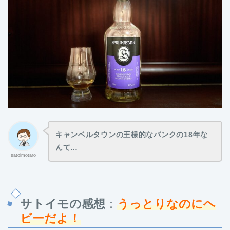
キャンベルタウンの王様的なバンクの18年な
んて…
satoimotaro
サトイモの感想
：
うっとりなのにヘ
ビーだよ！