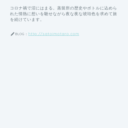
コロナ禍で沼にはまる。蒸留所の歴史やボトルに込めら
れた情熱に想いを馳せながら夜な夜な琥珀色を求めて旅
を続けています。
http://satoimotaro.com
BLOG：