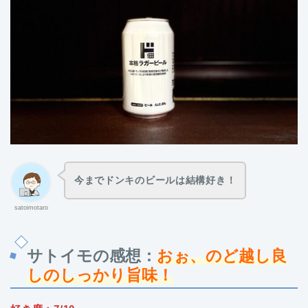
今までドンキのビールは結構好き！
satoimotaro
サトイモ
の感想：
おぉ、のど越し良
しのしっかり旨味！