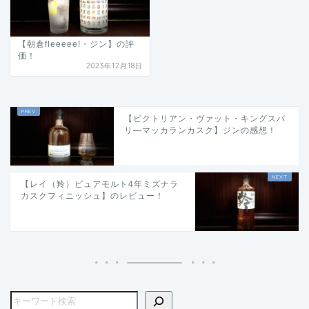
【朝倉fleeeee!・ジン】の評
価！
2023年12月18日
【ビクトリアン・ヴァット・キングスバ
リ―マッカランカスク】ジンの感想！
【レイ（羚）ピュアモルト4年ミズナラ
カスクフィニッシュ】のレビュー！