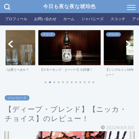
今日も夜な夜な琥珀色
プロフィール
お問い合わせ
ホーム
ジャパニーズ
スコッチ
ア
スコッチ
スコッチ
グラス”は買うべきか？
【スモーキング・ビーバー】の評価！
【シングルトン18年ダ
ュー！
ジャパニーズ
【ディープ・ブレンド】【ニッカ・
チョイス】のレビュー！
2022年8月3日