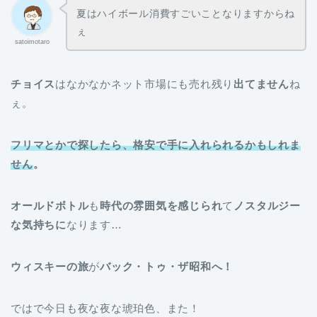
夏はハイボール消費すごいことなりますからね
ぇ
satoimotaro
チョイス
はなかなかネット市場にも売れ残り
出てません
ね
ぇ。
フリマとかで探したら、格安で手に入れられるかもしれま
せん
。
オールドボトル
も
時代の雰囲気を感じられ
て
ノスタルジー
な気持ちに
なります…
ウィスキーの旅
が
バック・トゥ・ザ昭和へ！
ではで今日も夜な夜な琥珀色、また！