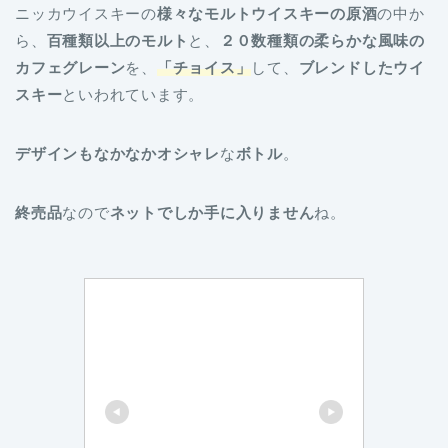
ニッカウイスキーの
様々なモルトウイスキーの原酒
の中か
ら、
百種類以上のモルト
と、
２０数種類の柔らかな風味の
カフェグレーン
を、
「チョイス」
して、
ブレンドしたウイ
スキー
といわれています。
デザインもなかなかオシャレ
な
ボトル
。
終売品
なので
ネットでしか手に入りません
ね。