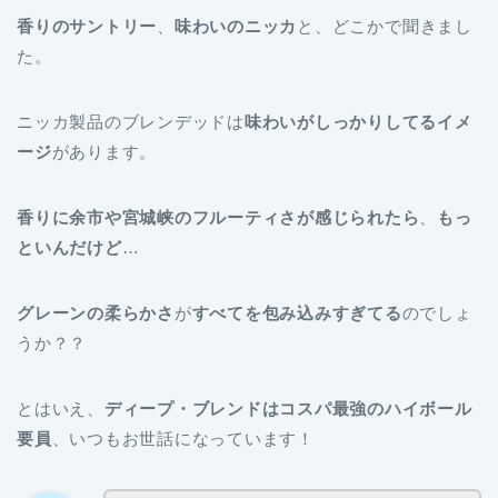
香りのサントリー
、
味わいのニッカ
と、どこかで聞きまし
た。
ニッカ製品のブレンデッドは
味わいがしっかりしてるイメ
ージ
があります。
香りに余市や宮城峡のフルーティさが感じられたら
、
もっ
といんだけど
…
グレーンの柔らかさ
が
すべてを包み込みすぎてる
のでしょ
うか？？
とはいえ、
ディープ・ブレンドはコスパ最強のハイボール
要員
、いつもお世話になっています！