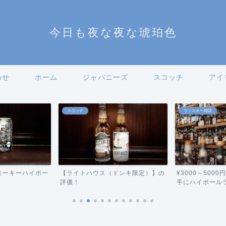
今日も夜な夜な琥珀色
わせ
ホーム
ジャパニーズ
スコッチ
アイ
スコッチ
ウィスキー雑談
モーキーハイボー
【ライトハウス（ドンキ限定）】の
¥3000～500
評価！
手にハイボールラン