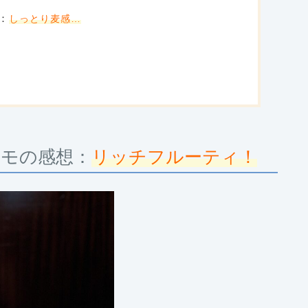
：
しっとり麦感…
イモの感想：
リッチフルーティ！