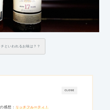
ッチといわれるお味は？？
CLOSE
モの感想：
リッチフルーティ！