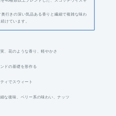
酒を
40種類以上ブレンド
した、スコッチウイスキ
す
奥行きの深い気品ある香り
と
繊細で複雑な味わ
し続けています。
果実、花のような香り、軽やかさ
レンドの基礎を形作る
ーティでスウィート
繊細な後味、ベリー系の味わい、ナッツ