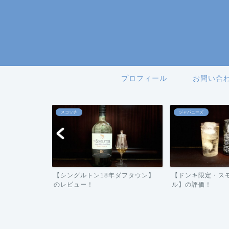
プロフィール
お問い合
スコッチ
ジャパニーズ
ーバー】の評
【シングルトン18年ダフタウン】
【ドンキ限定・ス
のレビュー！
ル】の評価！