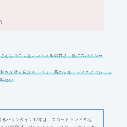
方
方
ィさとしつこくないカラメルの甘さ、奥にスパイシー
な甘さが濃く広がる
、
ベリー系のフルーティさ
と
フレッシ
る味わい
誇るバランタイン17年は、スコットランド各地