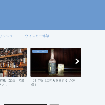
リッシュ
ウィスキー雑談
ジャパニーズ
アイリッシュ
0円前後（定価）で勝
【十年明（三郎丸蒸留所)】の評
【ジェムソン
...
価！
ビュー！