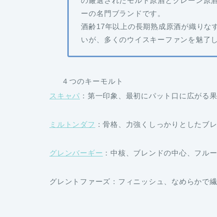
の厳選されたモルト原酒とグレーン原
ーの名門ブランドです。
酒齢17年以上の長期熟成原酒
が織りな
い
が、多くのウイスキーファンを魅了
４つのキーモルト
スキャパ
：
第一印象、最初にパット口に広がる
ミルトンダフ
：
骨格、力強くしっかりとしたブ
グレンバーギー
：
中核、ブレンドの中心、フル
グレントファーズ
：
フィニッシュ、なめらかで