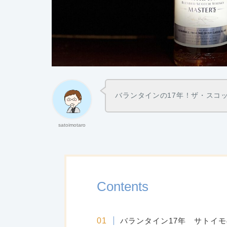
バランタインの17年！ザ・スコ
satoimotaro
Contents
バランタイン17年 サトイ