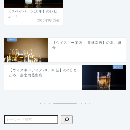
【スペイバーン10年】のレビ
ュー！
2022年8月26日
【ウイスキー案内 栗林幸吉】の本、紹
介
【ウィスキペディア29、30話】の2分ま
とめ 嘉之助蒸留所