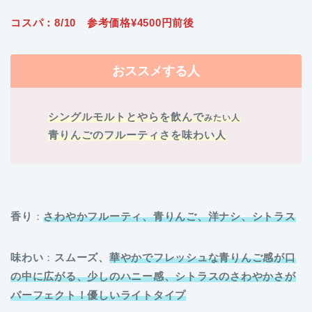
コスパ：8/10 参考価格¥4500円前後
おススメする人
シングルモルトとやらを飲んで
みたい人
青りんごのフルーティさを味わい人
香り
：
さわやかフルーティ、青りんご、洋ナシ、シトラス
味わい
：
スムーズ、
華やかでフレッシュな青りんご感が口
の中に広がる、少しのハニー感
、
シトラスのさわやかさが
パーフェクト！優しいライトタイプ