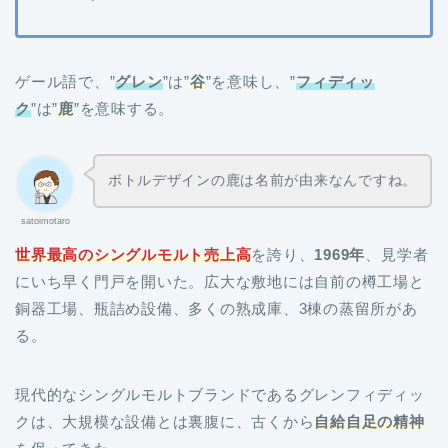
ゲール語で、”
グレン
”は”
谷
”を意味し、”
フィディッ
ク
”は”
鹿
”を意味する。
ボトルデザインの鹿は名前が由来なんですね。
satoimotaro
世界最高のシングルモルト売上高
を誇り、
1969年
、見学者
にいち早く門戸を開いた。広大な敷地には自前の樽工場と
銅器工場、瓶詰め設備、多くの熟成庫、3棟の蒸留所があ
る。
現代的なシングルモルトブランドであるグレンフィディッ
クは、大規模な設備とは裏腹に、古くから
自給自足の精神