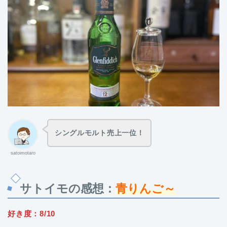
シングルモルト売上一位！
satoimotaro
サトイモの
感想：
青りんご～
好き度：8/10