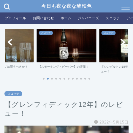
今日も夜な夜な琥珀色
プロフィール
お問い合わせ
ホーム
ジャパニーズ
スコッチ
ア
スコッチ
スコッチ
グラス”は買うべきか？
【スモーキング・ビーバー】の評価！
【シングルトン18年ダ
ュー！
スコッチ
【グレンフィディック12年】のレビ
ュー！
2022年5月15日