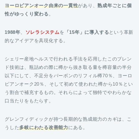
ヨーロピアンオーク由来の一貫性
があり、
熟成年ごとに個
性がゆっくり変わる
。
1988年
、
ソレラシステム
を
「15年」に導入する
という革新
的なアイデアを具現化する。
シェリー産地ヘルスで行われる手法を応用したこのブレン
ド技術は、瓶詰めの際に樽から抜き取る量を樽容量の半分
以下にして、不足分をバーボンのリフィル樽70％、ヨーロ
ピアンオーク20％、そして初めて使われた樽から10％とい
う割合で補充するもの。それらによって独特でやわらかな
口当たりをもたらす。
グレンフィディックが持つ長期的な熟成能力のカギは、こ
うした
多岐にわたる改善能力
にある。