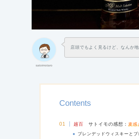
店頭でもよく見るけど、なんか
satoimotaro
Contents
越百
サトイモの感想
：
麦感
ブレンデッドウィスキーとブ