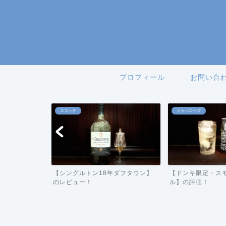
プロフィール
お問い合
スコッチ
ジャパニーズ
ーバー】の評
【シングルトン18年ダフタウン】
【ドンキ限定・ス
のレビュー！
ル】の評価！