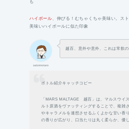
も
ハイボール
、
伸びる！むちゃくちゃ美味い。
ス
美味いハイボールに似た印象
越百、意外や意外、これは常飲
satoimotaro
ボトル紹介キャッチコピー
「MARS MALTAGE 越百」は
、マルスウイ
ルト原酒をヴァッティング
することで、
複雑
やキャラメルを連想させるふくよかな甘い香
の香りが広がり、口当たりは丸く柔らか、優