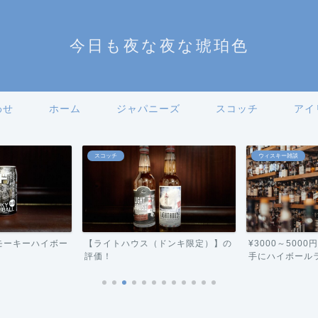
今日も夜な夜な琥珀色
わせ
ホーム
ジャパニーズ
スコッチ
アイ
スコッチ
ウィスキー雑談
モーキーハイボー
【ライトハウス（ドンキ限定）】の
¥3000～500
評価！
手にハイボールラン