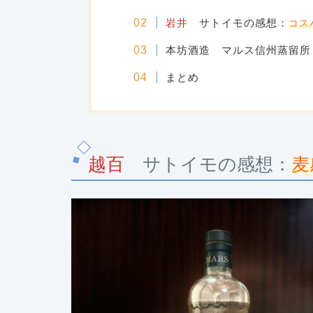
岩井
サトイモの感想
：
コス
本坊酒造 マルス信州蒸留所
まとめ
越百
サトイモの感想
：
麦