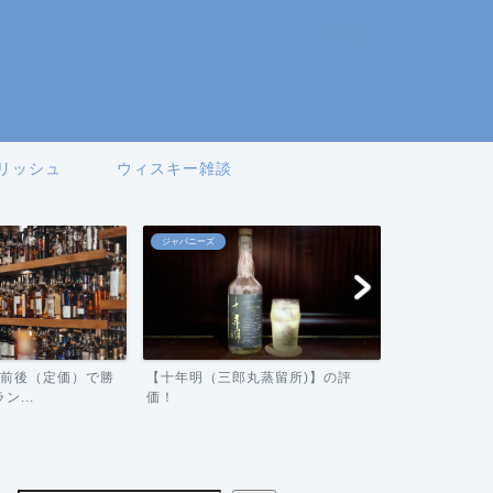
リッシュ
ウィスキー雑談
ジャパニーズ
アイリッシュ
0円前後（定価）で勝
【十年明（三郎丸蒸留所)】の評
【ジェムソン
...
価！
ビュー！