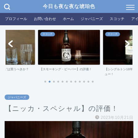
今日も夜な夜な琥珀色
プロフィール
お問い合わせ
ホーム
ジャパニーズ
スコッチ
ア
スコッチ
スコッチ
グラス”は買うべきか？
【スモーキング・ビーバー】の評価！
【シングルトン18年ダ
ュー！
ジャパニーズ
【ニッカ・スペシャル】の評価！
2023年10月21日