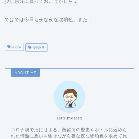
少し余分に買っておこうかしら…
ではでは今日も夜な夜な琥珀色、また！
NIKKA
竹鶴政孝
ABOUT ME
satoimotaro
コロナ禍で沼にはまる。蒸留所の歴史やボトルに込めら
れた情熱に想いを馳せながら夜な夜な琥珀色を求めて旅