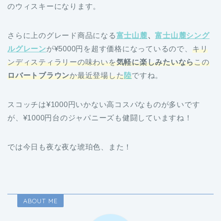
のウィスキーになります。
さらに上のグレード商品になる
富士山麓
、
富士山麓シング
ルグレーン
が¥5000円を超す価格になっているので、
キリ
ンディスティラリーの味わいを
気軽に楽しみたいなら
この
ロバートブラウン
か最近登場した
陸
ですね。
スコッチは¥1000円いかない高コスパなものが多いです
が、¥1000円台のジャパニーズも健闘していますね！
では今日も夜な夜な琥珀色、また！
ABOUT ME