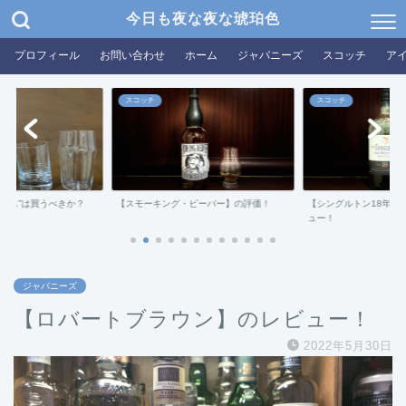
今日も夜な夜な琥珀色
プロフィール
お問い合わせ
ホーム
ジャパニーズ
スコッチ
ア
スコッチ
スコッチ
グラス”は買うべきか？
【スモーキング・ビーバー】の評価！
【シングルトン18年ダ
ュー！
ジャパニーズ
【ロバートブラウン】のレビュー！
2022年5月30日