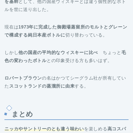
を基幹
として、他の国産ウィスキーとは違う個性的なボト
ルを世に送り出した。
現在は
1973年に完成した御殿場蒸留所のモルトとグレーン
で構成する純日本産ボトルに
切り替わっている。
しかし
他の国産の平均的なウィスキーに比べ
ちょっと
毛
色の変わったボトル
との印象受ける方も多いはず。
ロバートブラウン
の名はかつてシーグラム社が所有してい
た
スコットランドの蒸溜所に由来
する。
まとめ
ニッカやサントリーのとも違う味わい
を楽しめる
高コスパ