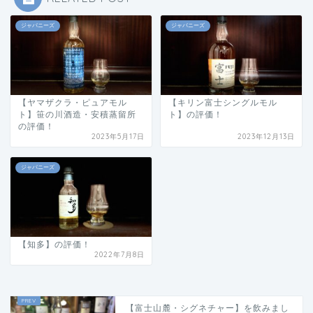
ジャパニーズ
ジャパニーズ
【ヤマザクラ・ピュアモル
【キリン富士シングルモル
ト】笹の川酒造・安積蒸留所
ト】の評価！
の評価！
2023年5月17日
2023年12月13日
ジャパニーズ
【知多】の評価！
2022年7月8日
【富士山麓・シグネチャー】を飲みまし