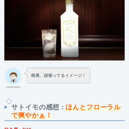
桜尾、頑張ってるイメージ！
satoimotaro
サトイモの感想：
ほんとフローラル
で
爽やかぁ
！