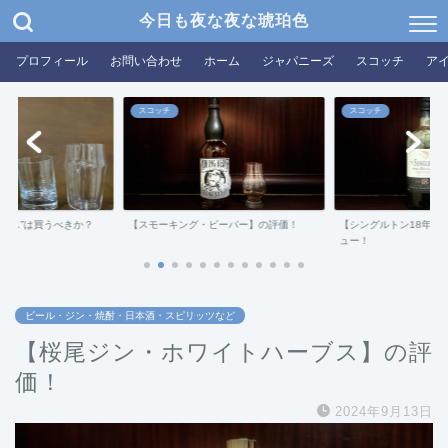
今日も夜な夜な琥珀色
プロフィール
お問い合わせ
ホーム
ジャパニーズ
スコッチ
ア
スコッチ
スコッチ
グラス”は買うべきか？
【スモーキング・ビーバー】の評価！
【シングルトン18年ダ
ュー！
ビール・ジン・焼酎・日本酒・スピリッツなど
【桜尾ジン・ホワイトハーブス】の評
価！
2024年9月13日