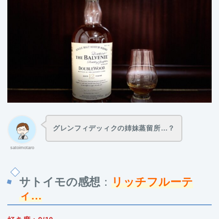
グレンフィデッィクの姉妹蒸留所…？
satoimotaro
サトイモの感想
：
リッチフルーテ
ィ…