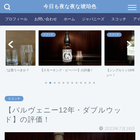
今日も夜な夜な琥珀色
プロフィール
お問い合わせ
ホーム
ジャパニーズ
スコッチ
ア
スコッチ
スコッチ
グラス”は買うべきか？
【スモーキング・ビーバー】の評価！
【シングルトン18年ダ
ュー！
スコッチ
【バルヴェニー12年・ダブルウッ
ド】の評価！
2023年7月18日