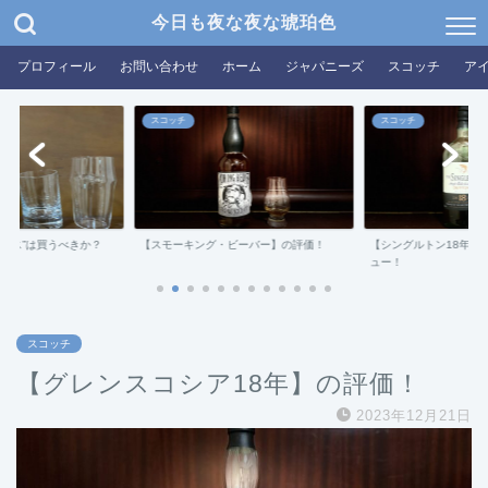
今日も夜な夜な琥珀色
プロフィール
お問い合わせ
ホーム
ジャパニーズ
スコッチ
ア
スコッチ
スコッチ
グラス”は買うべきか？
【スモーキング・ビーバー】の評価！
【シングルトン18年ダ
ュー！
スコッチ
【グレンスコシア18年】の評価！
2023年12月21日