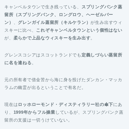
キャンベルタウンで生き残っている、
スプリングバンク蒸
留所（スプリングバンク、ロングロウ、ヘーゼルバー
ン）
、
グレンガイル蒸留所（キルケラン）
が生み出すウィ
スキーに比べ、
これぞキャンベルタウンという個性はない
が、
柔らかで上品なウィスキーを生み出す
。
グレンスコシアはスコットランドでも
定義しづらい蒸留所
に名を連ねる
。
元の所有者で借金苦から海に身を投げたダンカン・マッカ
ラムの幽霊が出るということで有名だ。
現在は
ロッホローモンド・ディスティラリー社の傘下
にあ
り、
1999年からフル操業
しているが、スプリングバンク蒸
留所の支援は一切うけていない。