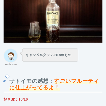
キャンベルタウンの18年もの
…
satoimotaro
サトイモの感想
：
すごいフルーティ
に仕上がってるよ！
好き度：10/10