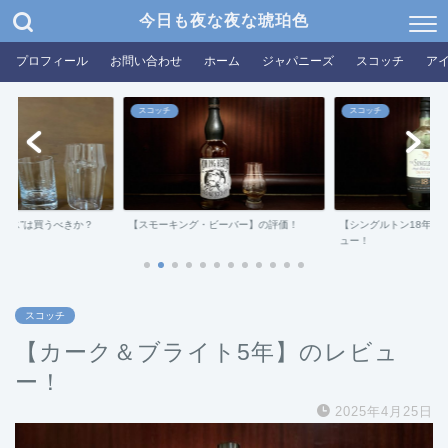
今日も夜な夜な琥珀色
プロフィール
お問い合わせ
ホーム
ジャパニーズ
スコッチ
ア
スコッチ
スコッチ
グラス”は買うべきか？
【スモーキング・ビーバー】の評価！
【シングルトン18年ダ
ュー！
スコッチ
【カーク＆ブライト5年】のレビュ
ー！
2025年4月25日