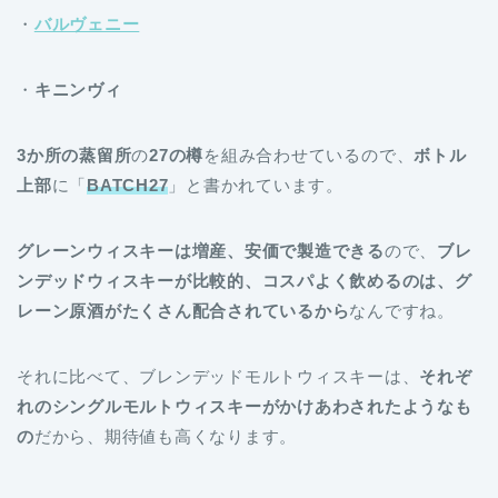
・
バルヴェニー
・
キニンヴィ
3か所の蒸留所
の
27の樽
を組み合わせているので、
ボトル
上部
に「
BATCH27
」と書かれています。
グレーンウィスキーは増産、安価で製造できる
ので、
ブレ
ンデッドウィスキーが比較的、コスパよく飲めるのは、グ
レーン原酒がたくさん配合されているから
なんですね。
それに比べて、ブレンデッドモルトウィスキーは、
それぞ
れのシングルモルトウィスキーがかけあわされたようなも
の
だから、期待値も高くなります。