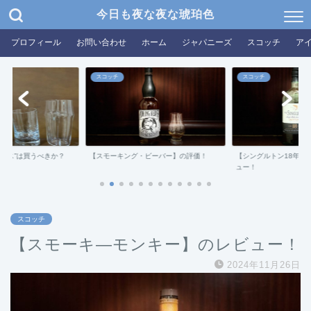
今日も夜な夜な琥珀色
プロフィール
お問い合わせ
ホーム
ジャパニーズ
スコッチ
ア
スコッチ
スコッチ
グラス”は買うべきか？
【スモーキング・ビーバー】の評価！
【シングルトン18年ダ
ュー！
スコッチ
【スモーキ―モンキー】のレビュー！
2024年11月26日