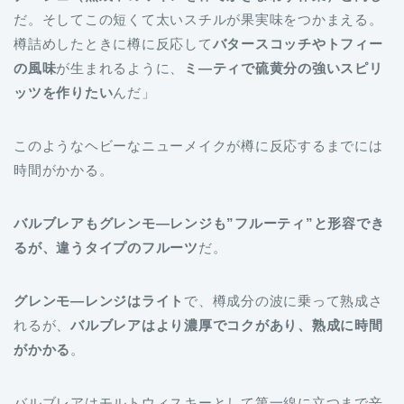
だ。そしてこの短くて太いスチルが果実味をつかまえる。
樽詰めしたときに樽に反応して
バタースコッチやトフィー
の風味
が生まれるように、
ミ―ティで硫黄分の強いスピリ
ッツを作りたい
んだ」
このようなヘビーなニューメイクが樽に反応するまでには
時間がかかる。
バルブレアもグレンモ―レンジも”フルーティ”と形容でき
るが、違うタイプのフルーツ
だ。
グレンモ―レンジはライト
で、樽成分の波に乗って熟成さ
れるが、
バルブレアはより濃厚でコクがあり、熟成に時間
がかかる
。
バルブレアはモルトウィスキーとして第一線に立つまで辛