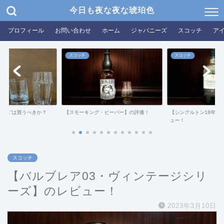
今日も夜な夜な琥珀色
プロフィール
お問い合わせ
ホーム
ジャパニーズ
スコッチ
ア
スコッチ
ジャパニーズ
ング・ビーバー】の評価！
【シングルトン18年ダフタウン】のレビ
【ドンキ限定・
ュー！
評価！
スコッチ
【バルブレア03・ヴィンテージシリ
ーズ】のレビュー！
2023年3月10日