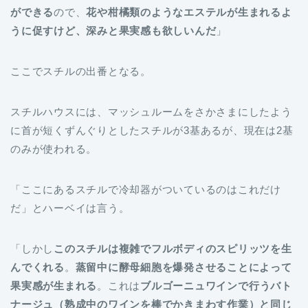
ができる
ので、
花や柑橘類のようなエステルが生まれるよ
うに促すけど、深みと果実感も欲しいんだ
」
ここでスチルの出番となる。
スチルハウスには、マッシュルームをさかさまにしたよう
に首が短くずんぐりとしたスチルが3基あるが、現在は2基
のみが使われる。
「ここにあるスチルで冷却器がついているのはこれだけ
だ」とハーベイは言う。
「しかし
このスチルは複雑でフルボディのスピリッツを生
んでくれる
。
蒸留中に酵母細胞を爆発させることによって
果実感が生まれる
。これは
ブルゴーニュワインで行うバト
ナージュ（熟成中のワインを棒でかきまわす作業）と同じ