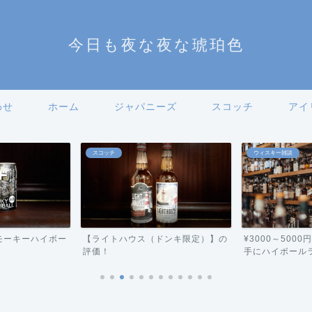
今日も夜な夜な琥珀色
わせ
ホーム
ジャパニーズ
スコッチ
アイ
スコッチ
ウィスキー雑談
モーキーハイボー
【ライトハウス（ドンキ限定）】の
¥3000～500
評価！
手にハイボールラン