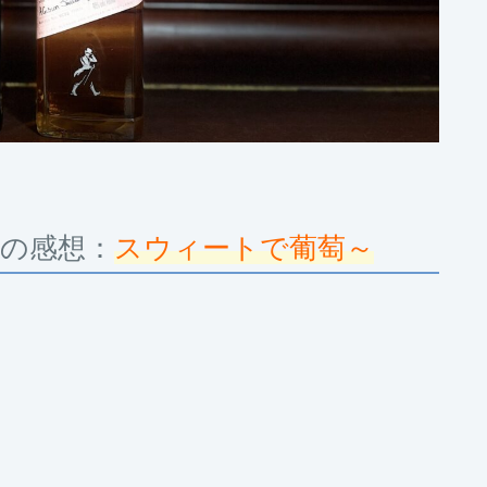
の感想：
スウィートで葡萄～