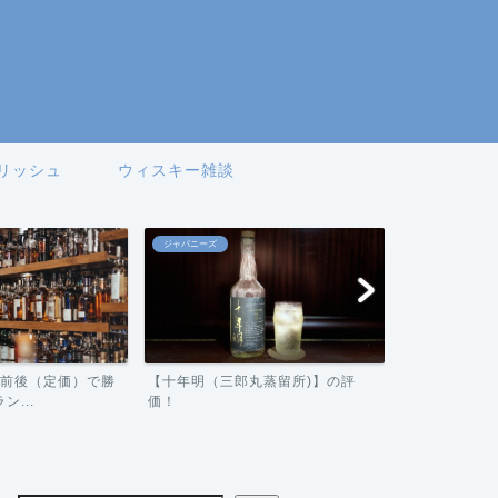
リッシュ
ウィスキー雑談
ジャパニーズ
アイリッシュ
0円前後（定価）で勝
【十年明（三郎丸蒸留所)】の評
【ジェムソン
...
価！
ビュー！