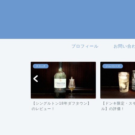
プロフィール
お問い合
スコッチ
ジャパニーズ
ーバー】の評
【シングルトン18年ダフタウン】
【ドンキ限定・ス
のレビュー！
ル】の評価！